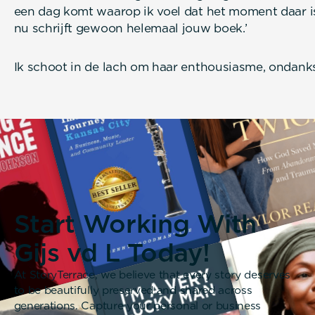
een dag komt waarop ik voel dat het moment daar is
nu schrijft gewoon helemaal jouw boek.’
Ik schoot in de lach om haar enthousiasme, ondanks d
Start Working With
Gijs vd L Today!
At StoryTerrace, we believe that every story deserves
to be beautifully preserved and shared across
generations. Capture your personal or business