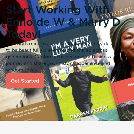
Start Working With
Enno de W & Marry D
Today!
At StoryTerrace, we believe that every story deserves
to be beautifully preserved and shared across
generations. Capture your personal or business
journey and share your history, experience and
wisdom today.
Get Started