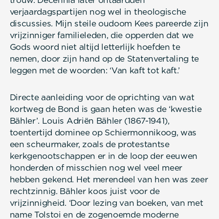
trouw. Decennia later ontaardden
verjaardagspartijen nog wel in theologische
discussies. Mijn steile oudoom Kees pareerde zijn
vrijzinniger familieleden, die opperden dat we
Gods woord niet altijd letterlijk hoefden te
nemen, door zijn hand op de Statenvertaling te
leggen met de woorden: ‘Van kaft tot kaft.’
Directe aanleiding voor de oprichting van wat
kortweg de Bond is gaan heten was de ‘kwestie
Bähler’. Louis Adriën Bähler (1867-1941),
toentertijd dominee op Schiermonnikoog, was
een scheurmaker, zoals de protestantse
kerkgenootschappen er in de loop der eeuwen
honderden of misschien nog wel veel meer
hebben gekend. Het merendeel van hen was zeer
rechtzinnig. Bähler koos juist voor de
vrijzinnigheid. ‘Door lezing van boeken, van met
name Tolstoi en de zogenoemde moderne