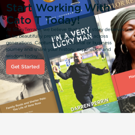
Start Working With
Cato T Today!
At StoryTerrace, we believe that every story deserves
to be beautifully preserved and shared across
generations. Capture your personal or business
journey and share your history, experience and
wisdom today.
Get Started