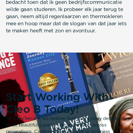
bedacht toen dat ik geen bedrijfscommunicatie
wilde gaan studeren. Ik probeer elk jaar terug te
gaan, neem altijd regenlaarzen en thermokleren
mee en hoop maar dat de slogan van dat jaar iets
te maken heeft met zon en avontuur.
Start Working With
Cleo B Today!
At StoryTerrace, we believe that every story deserves
to be beautifully preserved and shared across
generations. Capture your personal or business