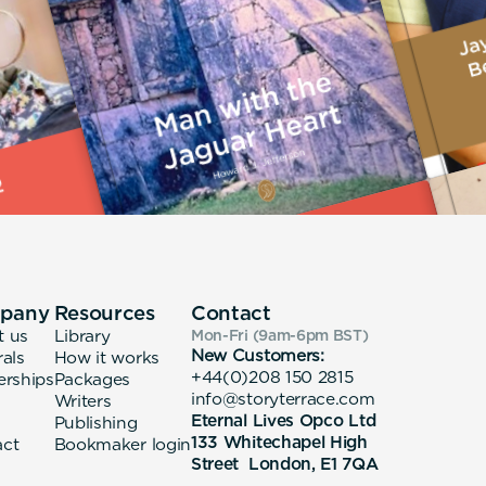
pany
Resources
Contact
t us
Library
Mon-Fri (9am-6pm
BST
)
New Customers:
rals
How it works
+44(0)208 150 2815
erships
Packages
info@storyterrace.com
Writers
Eternal Lives Opco Ltd
Publishing
133 Whitechapel High
act
Bookmaker login
Street London, E1 7QA