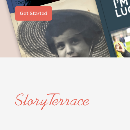
today.
Get Started