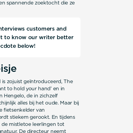
 een spannende zoektocht die ze
interviews customers and
Get to know our writer better
ecdote below!
sje
 is zojuist geïntroduceerd, The
nt to hold your hand’ en in
 Hengelo, de in zichzelf
jnlijk alles bij het oude. Maar bij
de fietsenkelder van
t stiekem gerookt. En tijdens
de mistletoe leerlingen tot
gnatuur. De directeur neemt