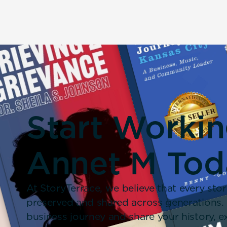
Start Worki
Annet M Tod
At StoryTerrace, we believe that every stor
preserved and shared across generations.
business journey and share your history,