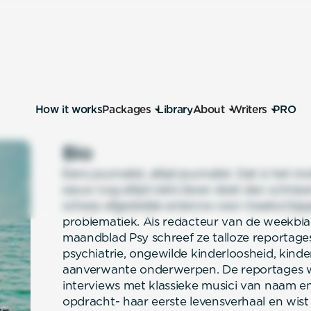
How it works
Packages
Library
About
Writers
PRO
Bio
Eens journalist, altijd journalist. Dat is het
eeuw nog altijd niets liever doet dan schrijv
scherp afgestelde antenne voor maatschappe
problematiek. Als redacteur van de weekbla
maandblad Psy schreef ze talloze reportages 
psychiatrie, ongewilde kinderloosheid, kind
aanverwante onderwerpen. De reportages wi
interviews met klassieke musici van naam en 
opdracht- haar eerste levensverhaal en wis