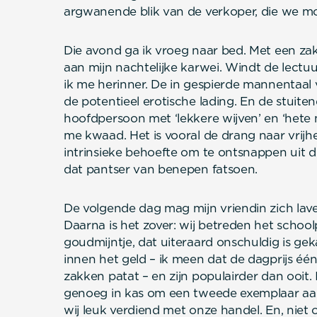
argwanende blik van de verkoper, die we mo
Die avond ga ik vroeg naar bed. Met een za
aan mijn nachtelijke karwei. Windt de lectu
ik me herinner. De in gespierde mannentaal
de potentieel erotische lading. En de stuit
hoofdpersoon met ‘lekkere wijven’ en ‘hete 
me kwaad. Het is vooral de drang naar vrijhe
intrinsieke behoefte om te ontsnappen uit 
dat pantser van benepen fatsoen.
De volgende dag mag mijn vriendin zich la
Daarna is het zover: wij betreden het schoo
goudmijntje, dat uiteraard onschuldig is ge
innen het geld – ik meen dat de dagprijs éé
zakken patat – en zijn populairder dan ooit
genoeg in kas om een tweede exemplaar aan
wij leuk verdiend met onze handel. En, niet 