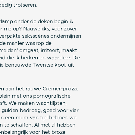
edig trotseren.
klamp onder de deken begin ik
ur me op? Nauwelijks, voor zover
 verpakte seksscènes ondermijnen
ende manier waarop de
meiden’ omgaat, irriteert, maakt
id die ik herken en waardeer. Die
die benauwde Twentse kooi, uit
ven aan het rauwe Cremer-proza.
lplein met ons pornografische
kaft. We maken wachtlijsten,
n gulden bedroeg, goed voor vier
. In een mum van tijd hebben we
 te schaffen. Al met al hebben
onbelangrijk voor het broze