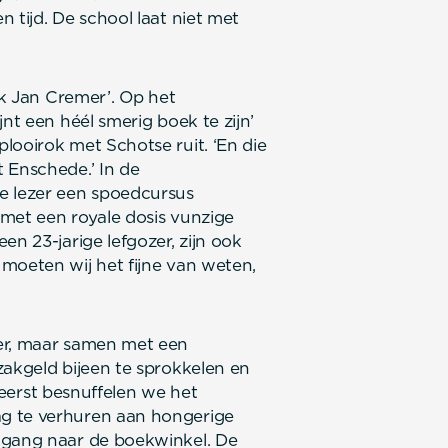
 tijd. De school laat niet met
‘Ik Jan Cremer’. Op het
nt een héél smerig boek te zijn’
looirok met Schotse ruit. ‘En die
 Enschede.’ In de
e lezer een spoedcursus
 met een royale dosis vunzige
en 23-jarige lefgozer, zijn ook
moeten wij het fijne van weten,
eer, maar samen met een
zakgeld bijeen te sprokkelen en
: eerst besnuffelen we het
g te verhuren aan hongerige
 gang naar de boekwinkel. De