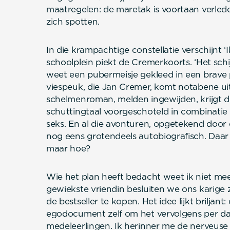
maatregelen: de maretak is voortaan verleden
zich spotten.
In die krampachtige constellatie verschijnt 
schoolplein piekt de Cremerkoorts. ‘Het schij
weet een pubermeisje gekleed in een brave p
viespeuk, die Jan Cremer, komt notabene uit
schelmenroman, melden ingewijden, krijgt d
schuttingtaal voorgeschoteld in combinatie
seks. En al die avonturen, opgetekend door e
nog eens grotendeels autobiografisch. Daar 
maar hoe?
Wie het plan heeft bedacht weet ik niet m
gewiekste vriendin besluiten we ons karige 
de bestseller te kopen. Het idee lijkt briljant
egodocument zelf om het vervolgens per da
medeleerlingen. Ik herinner me de nerveuse