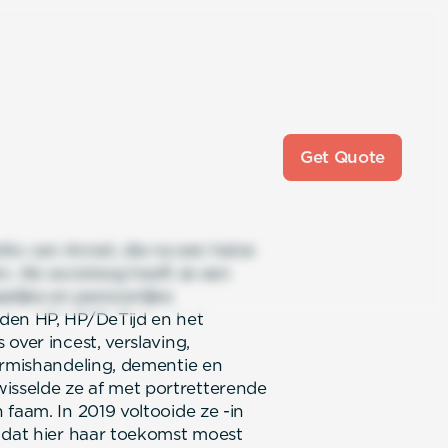
Get Quote
 motto van Annet, die na een halve
en. Als socioloog heeft ze een
lijke en persoonlijke
den HP, HP/DeTijd en het
over incest, verslaving,
ermishandeling, dementie en
sselde ze af met portretterende
faam. In 2019 voltooide ze -in
t dat hier haar toekomst moest