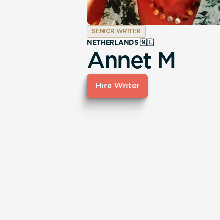
SENIOR WRITER
NETHERLANDS 🇳🇱
Annet M
Hire Writer