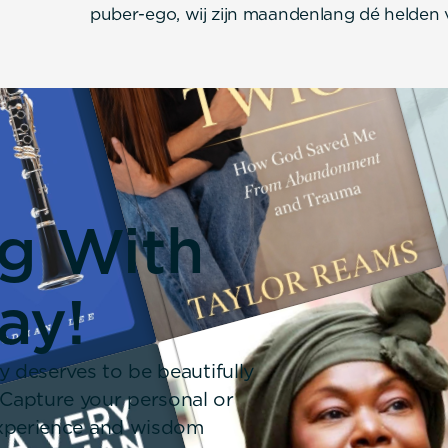
puber-ego, wij zijn maandenlang dé helden 
ng With
ay!
y deserves to be beautifully
 Capture your personal or
 experience and wisdom