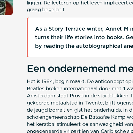
liggen. Reflecteren op het leven impliceert
graag begeleidt.
As a Story Terrace writer, Annet M 
turns their life stories into books. 
by reading the autobiographical an
Een ondernemend mei
Het is 1964, begin maart. De anticonceptiepil
Beatles breken internationaal door met ‘I wa
Amsterdam staat Provo in de startblokken. In
gekeerde metaalstad in Twente, blijft ogenschi
de jeugd borrelt en gist het onderhuids. In 
scholengemeenschap De Bataafse Kamp word
het kerstbal stimuleert de aanwezigheid van 
ongegeneerde vrijpartijen van Caribische si