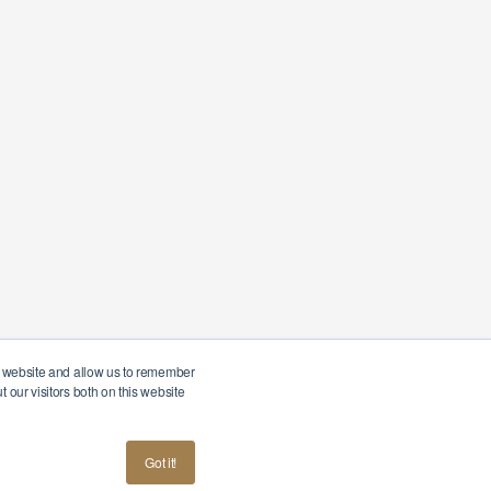
ur website and allow us to remember
 our visitors both on this website
British
Terms & Conditions
Privacy Policy
Got it!