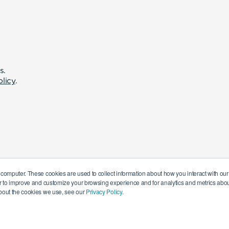
s.
olicy
.
 computer. These cookies are used to collect information about how you interact with o
r to improve and customize your browsing experience and for analytics and metrics about
bout the cookies we use, see our
Privacy Policy.