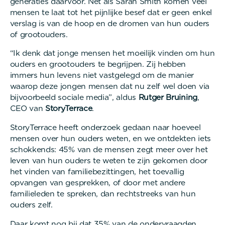
generaties daarvoor. Net als Sarah Smith komen veel
mensen te laat tot het pijnlijke besef dat er geen enkel
verslag is van de hoop en de dromen van hun ouders
of grootouders.
“Ik denk dat jonge mensen het moeilijk vinden om hun
ouders en grootouders te begrijpen. Zij hebben
immers hun levens niet vastgelegd om de manier
waarop deze jongen mensen dat nu zelf wel doen via
bijvoorbeeld sociale media”, aldus
Rutger Bruining
,
CEO van
StoryTerrace
.
StoryTerrace heeft onderzoek gedaan naar hoeveel
mensen over hun ouders weten, en we ontdekten iets
schokkends: 45% van de mensen zegt meer over het
leven van hun ouders te weten te zijn gekomen door
het vinden van familiebezittingen, het toevallig
opvangen van gesprekken, of door met andere
familieleden te spreken, dan rechtstreeks van hun
ouders zelf.
Daar komt nog bij dat 35% van de ondervraagden