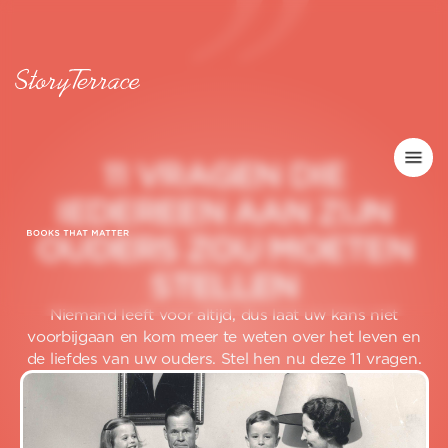
1
1
V
R
A
G
E
N
D
I
E
I
E
D
E
R
E
E
N
A
A
N
Z
I
J
N
O
U
D
E
R
S
Z
O
U
M
O
E
T
E
N
S
T
E
L
L
E
N
Niemand leeft voor altijd, dus laat uw kans niet
voorbijgaan en kom meer te weten over het leven en
de liefdes van uw ouders. Stel hen nu deze 11 vragen.